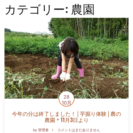
カテゴリー:
農園
28
10月
今年の分は終了しました！│芋掘り体験│農の
農園＊11月3日より
by
管理者
コメントはまだありません